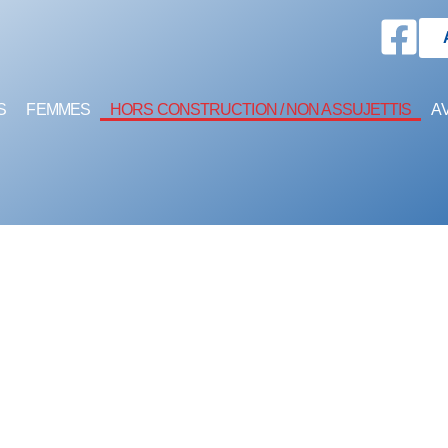
S
FEMMES
HORS CONSTRUCTION / NON ASSUJETTIS
A
CTION / NON ASS