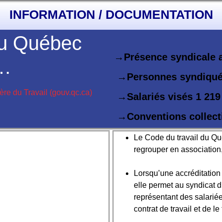
INFORMATION / DOCUMENTATION
au Québec
→Présence syndicale
s…
→Personnes syndiqu
ère du Travail (gouv.qc.ca)
→Salariés visés
1 219
→Conventions collect
Le Code du travail du Qu
regrouper en association
Lorsqu’une accréditation e
elle permet au syndicat d
représentant des salariée
contrat de travail et de le