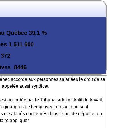
 au Québec
39,1 %
ées
1 511 600
 372
ives 8
446
ébec accorde aux personnes salariées le droit de se
, appelée aussi syndicat.
st accordée par le Tribunal administratif du travail,
’agir auprès de l’employeur en tant que seul
s et salariés concernés dans le but de négocier un
 faire appliquer.