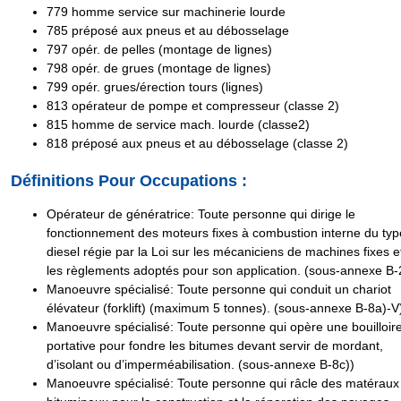
779
homme service sur machinerie lourde
785
préposé aux pneus et au débosselage
797
opér. de pelles (montage de lignes)
798
opér. de grues (montage de lignes)
799
opér. grues/érection tours (lignes)
813
opérateur de pompe et compresseur (classe 2)
815
homme de service mach. lourde (classe2)
818
préposé aux pneus et au débosselage (classe 2)
Définitions Pour Occupations :
Opérateur de génératrice
: Toute personne qui dirige le
fonctionnement des moteurs fixes à combustion interne du typ
diesel régie par la Loi sur les mécaniciens de machines fixes e
les règlements adoptés pour son application. (sous-annexe B-
Manoeuvre spécialisé
: Toute personne qui conduit un chariot
élévateur (forklift) (maximum 5 tonnes). (sous-annexe B-8a)-V
Manoeuvre spécialisé
: Toute personne qui opère une bouilloir
portative pour fondre les bitumes devant servir de mordant,
d’isolant ou d’imperméabilisation. (sous-annexe B-8c))
Manoeuvre spécialisé
: Toute personne qui râcle des matéraux