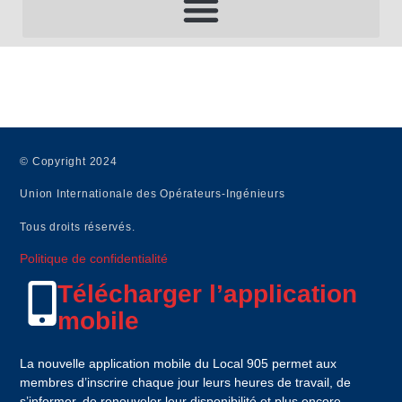
HORS CONSTRUCTION / NON ASSUJETTIS
© Copyright 2024
Union Internationale des Opérateurs-Ingénieurs
Tous droits réservés.
Politique de confidentialité
Télécharger l’application
mobile
La nouvelle application mobile du Local 905 permet aux
membres d’inscrire chaque jour leurs heures de travail, de
s’informer, de renouveler leur disponibilité et plus encore.