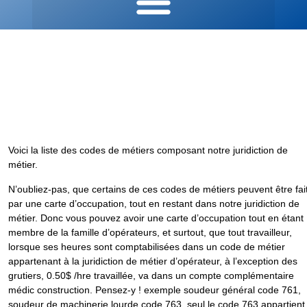
HORS CONSTRUCTION / NON ASSUJETTIS
JURIDICTION ET CODES
DE MÉTIERS
V
oici la liste des codes de métiers composant notre juridiction de
métier.
N’oubliez-pas, que certains de ces codes de métiers peuvent être fai
par une carte d’occupation, tout en restant dans notre juridiction de
métier. Donc vous pouvez avoir une carte d’occupation tout en étant
membre de la famille d’opérateurs, et surtout, que tout travailleur,
lorsque ses heures sont comptabilisées dans un code de métier
appartenant à la juridiction de métier d’opérateur, à l’exception des
grutiers, 0.50$ /hre travaillée, va dans un compte complémentaire
médic construction. Pensez-y ! exemple soudeur général code 761,
soudeur de machinerie lourde code 763, seul le code 763 appartient