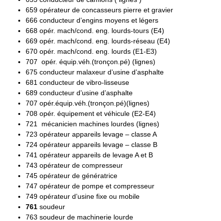
659
opérateur de concasseurs pierre et gravier
666
conducteur d’engins moyens et légers
668
opér. mach/cond. eng. lourds-tours (E4)
669
opér. mach/cond. eng. lourds-réseau (E4)
670
opér. mach/cond. eng. lourds (E1-E3)
707
opér. équip.véh.(tronçon.pé) (lignes)
675
conducteur malaxeur d’usine d’asphalte
681
conducteur de vibro-lisseuse
689
conducteur d’usine d’asphalte
707
opér.équip.véh.(tronçon.pé)(lignes)
708
opér. équipement et véhicule (E2-E4)
721
mécanicien machines lourdes (lignes)
723
opérateur appareils levage – classe A
724
opérateur appareils levage – classe B
741
opérateur appareils de levage A et B
743
opérateur de compresseur
745
opérateur de génératrice
747
opérateur de pompe et compresseur
749
opérateur d’usine fixe ou mobile
761
soudeur
763
soudeur de machinerie lourde