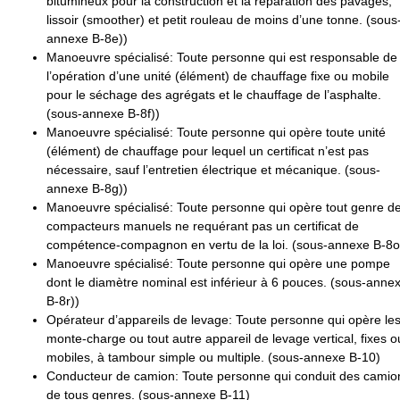
bitumineux pour la construction et la réparation des pavages,
lissoir (smoother) et petit rouleau de moins d’une tonne. (sous
annexe B-8e))
Manoeuvre spécialisé
: Toute personne qui est responsable de
l’opération d’une unité (élément) de chauffage fixe ou mobile
pour le séchage des agrégats et le chauffage de l’asphalte.
(sous-annexe B-8f))
Manoeuvre spécialisé
: Toute personne qui opère toute unité
(élément) de chauffage pour lequel un certificat n’est pas
nécessaire, sauf l’entretien électrique et mécanique. (sous-
annexe B-8g))
Manoeuvre spécialisé
: Toute personne qui opère tout genre d
compacteurs manuels ne requérant pas un certificat de
compétence-compagnon en vertu de la loi. (sous-annexe B-8o
Manoeuvre spécialisé
: Toute personne qui opère une pompe
dont le diamètre nominal est inférieur à 6 pouces. (sous-anne
B-8r))
Opérateur d’appareils de levage
: Toute personne qui opère le
monte-charge ou tout autre appareil de levage vertical, fixes o
mobiles, à tambour simple ou multiple. (sous-annexe B-10)
Conducteur de camion
: Toute personne qui conduit des camio
de tous genres. (sous-annexe B-11)