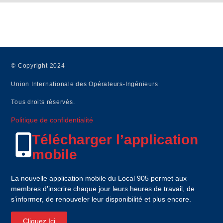
HORS CONSTRUCTION / NON ASSUJETTIS
© Copyright 2024
Union Internationale des Opérateurs-Ingénieurs
Tous droits réservés.
Politique de confidentialité
Télécharger l’application
mobile
La nouvelle application mobile du Local 905 permet aux
membres d’inscrire chaque jour leurs heures de travail, de
s’informer, de renouveler leur disponibilité et plus encore.
Cliquez Ici