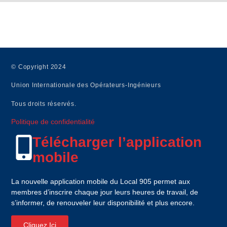
HORS CONSTRUCTION / NON ASSUJETTIS
© Copyright 2024
Union Internationale des Opérateurs-Ingénieurs
Tous droits réservés.
Politique de confidentialité
Télécharger l’application
mobile
La nouvelle application mobile du Local 905 permet aux
membres d’inscrire chaque jour leurs heures de travail, de
s’informer, de renouveler leur disponibilité et plus encore.
Cliquez Ici