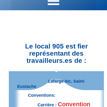
HORS CONSTRUCTION / NON ASSUJETTIS
NOS MEMBRES:
Le local 905 est fier
représentant des
travailleurs.es de :
Lafarge Inc. Saint-
Eustache
Conventions:
Convention
Carrière :